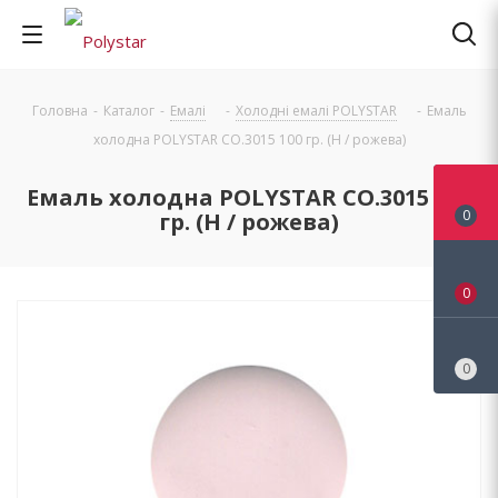
Головна
-
Каталог
-
Емалі
-
Холодні емалі POLYSTAR
-
Емаль
холодна POLYSTAR CO.3015 100 гр. (Н / рожева)
Емаль холодна POLYSTAR CO.3015 100
0
гр. (Н / рожева)
0
0