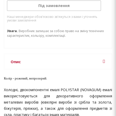
Під замовлення
Наші менеджери обов'язково зв'яжуться з вами і уточнять
умови замовлення
Увага.
Виробник залишає за собою право на зміну технічних
характеристик, кольору, комплектації.
Опис
Колір - рожевий, непрозорий.
Холодні, двокомпонентні емалі POLYSTAR (NOVAGUM) емалі
використовуються для декоративного оформлення
металевих виробів (ювелірні вироби зі срібла та золота,
біжутерія, пряжки), а також для оформлення предметів зі
скла, пластику і багатьох інших матеріалів.