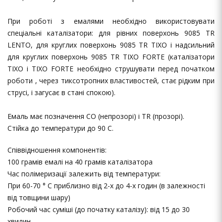
При роботі з емалями необхідно використовувати
спеціальні каталізатори: для рівних поверхонь 9085 TR
LENTO, для круглих поверхонь 9085 TR TIXO і надсильний
для круглих поверхонь 9085 TR TIXO FORTE (каталізатори
TIXO і TIXO FORTE необхідно струшувати перед початком
роботи , через тиксотропних властивостей, стає рідким при
струсі, і загусає в стані спокою).
Емаль має позначення CO (непрозорі) і TR (прозорі).
Стійка до температури до 90 С.
Співвідношення компонентів:
100 грамів емалі на 40 грамів каталізатора
Час полімеризації залежить від температури:
При 60-70 ° C приблизно від 2-х до 4-х годин (в залежності
від товщини шару)
Робочий час суміші (до початку каталізу): від 15 до 30
хвилин.