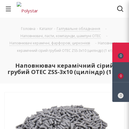
Головна
-
Каталог
-
Галтувальне обладнання
-
Наповнювачі, пасти, компаунди, шампуні OTEC
-
Наповнювачі керамічні, фарфорові, цирконієві
-
Наповнювач
керамічний сірий грубий OTEC ZSS-3х10 (циліндр) (1 кг)
0
Наповнювач керамічний сірий
грубий OTEC ZSS-3х10 (циліндр) (1 кг)
0
0