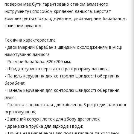
поверхні має бути гарантовано станом алмазного
інструменту і способом кріплення ланцюга. Верстат
комплектується охолоджувачем, двокамерним барабаном,
захисним рукавом.
Технічна характеристика:
- Двокамерний барабан з швидким охолодженням в місці
намотування ланцюга;
- Розміри барабана: 320х700 мм;
- Швидка зупинка верстата в разі розриву ланцюга;
- Панель керування для контролю швидкості обертання
барабана;
- Панель керування для контролю швидкості обертання
різця;
- Головка з нерж. стали для кріплення 3 різців для алмазної
ограновування;
- Захисний кожух і лоток для збору драгопілок;
- Дренажна трубка для відходів і води;
- Трубка над барабаном для подачі гарячої та холодної