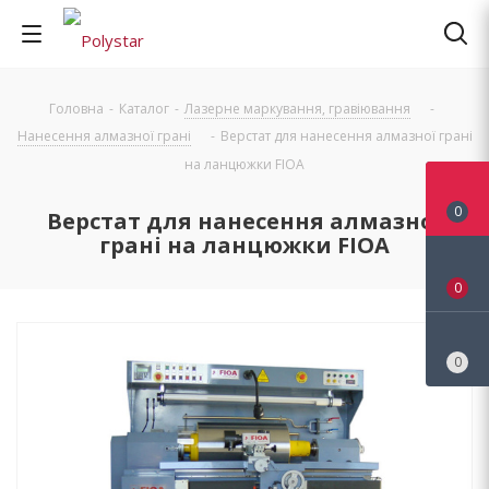
Головна
-
Каталог
-
Лазерне маркування, гравіювання
-
Нанесення алмазної грані
-
Верстат для нанесення алмазної грані
на ланцюжки FIOA
0
Верстат для нанесення алмазної
грані на ланцюжки FIOA
0
0