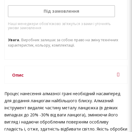
Під замовлення
Наші менеджери обов'язково зв'яжуться з вами і уточнять
умови замовлення
Увага.
Виробник залишає за собою право на зміну технічних
характеристик, кольору, комплектації.
Опис
Процес нанесення алмазної грані необхідний насамперед
для додання ланцюгам найбільшого блиску. Алмазний
інструмент видаляє частину металу ланцюжка (в деяких
випадках до 20% -30% від ваги ланцюга), змінюючи його
вигляд і надаючи обробленим поверхням особливу
гладкість і, отже, здатність відбивати світло. Якість обробки