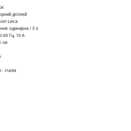
ок
орний дісплей
коп Leica
ня: одинарна / 3 л
0-60 Гц, 10 А
1 см
в
- Італія