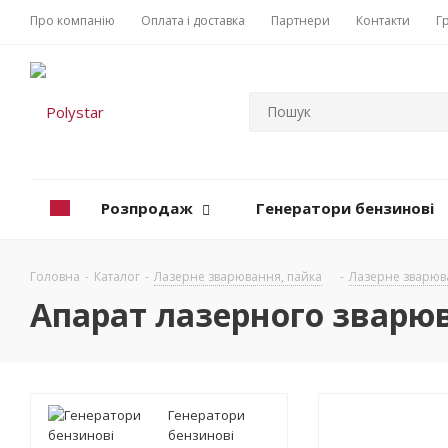
Про компанію
Оплата і доставка
Партнери
Контакти
Г
Розпродаж
Генератори бензинові
Головна
-
Каталог
-
Лазерне зварювання, пайка
-
Лазерне зварюв
Апарат лазерного зварюв
Генератори
бензинові