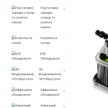
Портативні
зарядні
станції та
сонячні
панелі
Комплекти
газові
Б/В
Обладнання
3D-
Моделювання,
ЧПУ Верстати
Аффінажне
обладнання
Алмазний