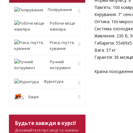
Форма імпульсу: 6
Пам'ять: 100 комір
Полірування
Керування: 7" сенс
Оптика: 10х мікрос
Робоче місце
Система охолоджен
ювеліра
Живлення: 230 В, 5
Різка, гнуття,
Габарити: 55х69х5
кування
Вага: 37 кг
Гарантія: 36 місяці
Ручний
інструмент
Країна походження 
Фурнітура
Емалі
Будьте завжди в курсі!
Дізнавайтеся про акції та знижки