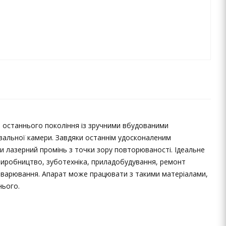
і останнього покоління із зручними вбудованими
вальної камери. Завдяки останнім удосконаленим
 лазерний промінь з точки зору повторюваності. Ідеальне
 виробництво, зуботехніка, приладобудування, ремонт
ь зварювання. Апарат може працювати з такими матеріалами,
нього.