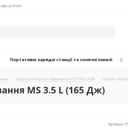
рафік роботи
Портативні зарядні станції та сонячні панелі
ання
-
Апарати лазерного зварювання ELETTROLASER
-
Апарат лазерн
ання MS 3.5 L (165 Дж)
Артикул:
2