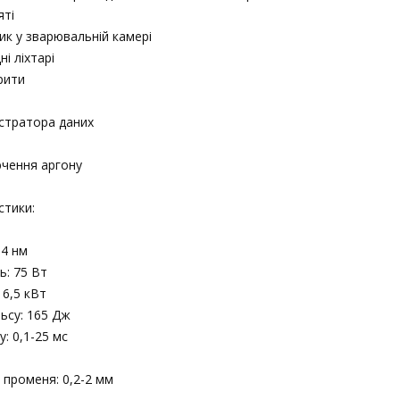
яті
ик у зварювальній камері
і ліхтарі
рити
стратора даних
ючення аргону
стики:
64 нм
ь: 75 Вт
 6,5 кВт
льсу: 165 Дж
у: 0,1-25 мс
 променя: 0,2-2 мм