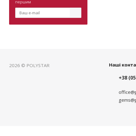
першим
Наші конт
2026 © POLYSTAR
+38 (05
office@
gems@po