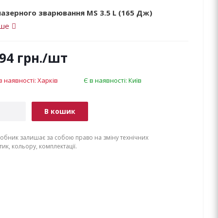
азерного зварювання MS 3.5 L (165 Дж)
іше
494
грн.
/шт
в наявності: Харків
Є в наявності: Київ
В кошик
обник залишає за собою право на зміну технічних
ик, кольору, комплектації.