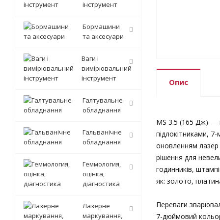
інструмент
Бормашини
та аксесуари
Ваги і
вимірювальний
інструмент
Опис
Галтувальне
обладнання
MS 3.5 (165 Дж) —
Гальванічне
підлокітниками, 7
обладнання
оновленням лазер 
рішення для невел
Геммология,
годинників, штамп
оцінка,
як: золото, платин
діагностика
Переваги зварювал
Лазерне
маркування,
7-дюймовий кольор