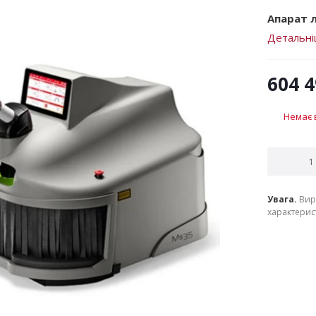
Апарат л
Детальн
604 
Немає 
Увага.
Вир
характерист