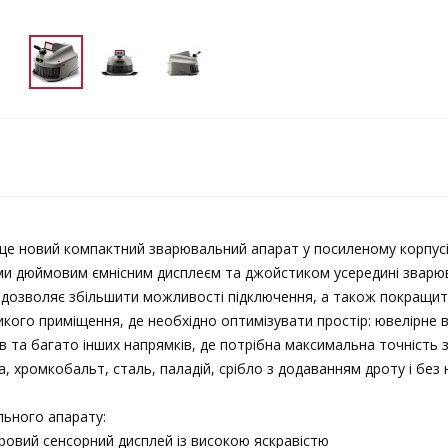
 це новий компактний зварювальний апарат у посиленому корпус
-ми дюймовим ємнісним дисплеєм та джойстиком усередині зварю
дозволяє збільшити можливості підключення, а також покращити
икого приміщення, де необхідно оптимізувати простір: ювелірне
ів та багато інших напрямків, де потрібна максимальна точніст
а, хромкобальт, сталь, паладій, срібло з додаванням дроту і без 
ьного апарату:
овий сенсорний дисплей із високою яскравістю