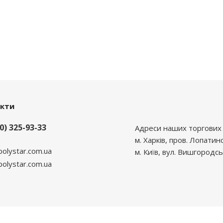
акти
0) 325-93-33
Адреси наших торгових 
м. Харків, пров. Лопатин
polystar.com.ua
м. Київ, вул. Вишгородсь
lystar.com.ua