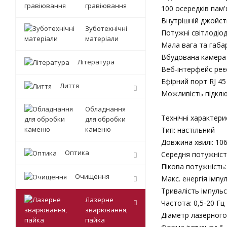
гравіювання
100 осередків пам'
Внутрішній джойст
Зуботехнічні
Потужні світлодіодн
матеріали
Мала вага та габа
Вбудована камера
Література
Веб-інтерфейс реє
Ефірний порт RJ 45
Лиття
Можливість підкл
Обладнання
Технічні характери
для обробки
каменю
Тип: настільний
Довжина хвилі: 10
Оптика
Середня потужніст
Пікова потужність:
Очищення
Макс. енергія імпу
Тривалість імпульс
Лазерне
Частота: 0,5-20 Гц
зварювання,
Діаметр лазерного
пайка