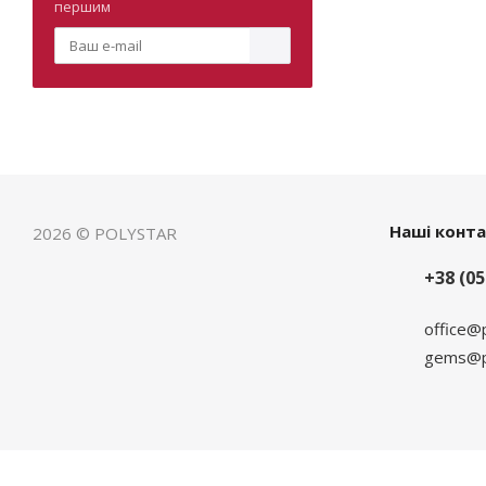
першим
Наші конт
2026 © POLYSTAR
+38 (05
office@
gems@po