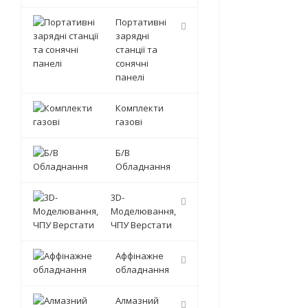
Портативні
зарядні
станції та
сонячні
панелі
Комплекти
газові
Б/В
Обладнання
3D-
Моделювання,
ЧПУ Верстати
Аффінажне
обладнання
Алмазний