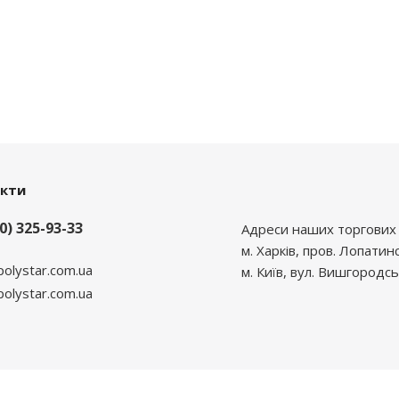
акти
0) 325-93-33
Адреси наших торгових 
м. Харків, пров. Лопатин
polystar.com.ua
м. Київ, вул. Вишгородсь
lystar.com.ua