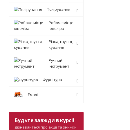
Полірування
Робоче місце
ювеліра
Різка, гнуття,
кування
Ручний
інструмент
Фурнітура
Емалі
Будьте завжди в курсі!
Дізнавайтеся про акції та знижки