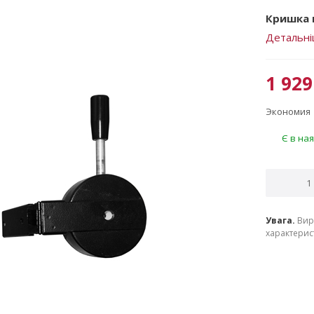
Кришка к
Детальн
1 929
Экономия
Є в ная
Увага.
Вир
характерист