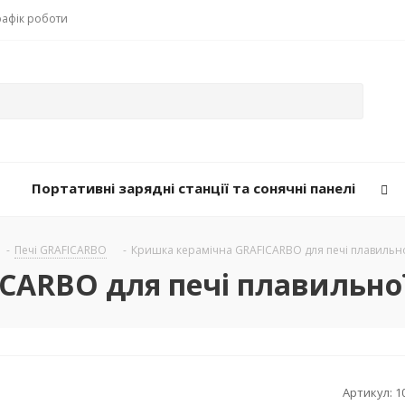
рафік роботи
Портативні зарядні станції та сонячні панелі
-
Печі GRAFICARBO
-
Кришка керамічна GRAFICARBO для печі плавильної
ARBO для печі плавильної 
Артикул:
1