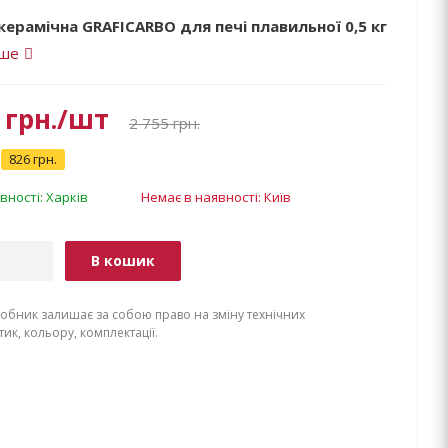
ерамічна GRAFICARBO для печі плавильної 0,5 кг
іше
грн.
/шт
2 755
грн.
826 грн.
вності: Харків
Немає в наявності: Київ
В кошик
обник залишає за собою право на зміну технічних
ик, кольору, комплектації.