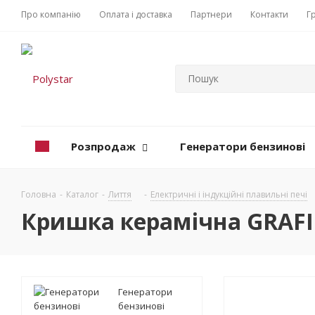
Про компанію
Оплата і доставка
Партнери
Контакти
Г
Розпродаж
Генератори бензинові
Головна
-
Каталог
-
Лиття
-
Електричні і індукційні плавильні печі
Кришка керамічна GRAFIC
Генератори
бензинові