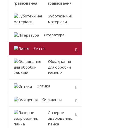
гравіювання
Зуботехнічні
матеріали
Література
Лиття
Обладнання
для обробки
каменю
Оптика
Очищення
Лазерне
зварювання,
пайка