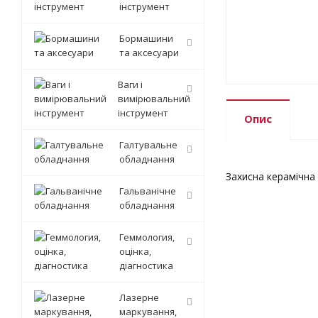
інструмент
Бормашини
та аксесуари
Ваги і
вимірювальний
інструмент
Опис
Галтувальне
обладнання
Захисна керамічна 
Гальванічне
обладнання
Геммология,
оцінка,
діагностика
Лазерне
маркування,