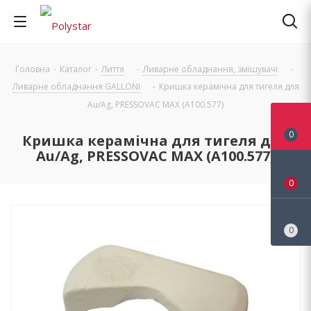
Головна
-
Каталог
-
Лиття
-
Ливарне обладнання, змішувачі
-
Ливарне обладнання GALLONI
-
Кришка керамічна для тигеля для
Au/Ag, PRESSOVAC MAX (A100.577)
0
Кришка керамічна для тигеля для
Au/Ag, PRESSOVAC MAX (A100.577)
0
0