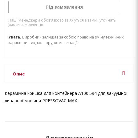
Під замовлення
Наші менеджери обов'язково зв'яжуться з вами і уточнять
умови замовлення
Увага.
Виробник залишає за собою право на зміну технічних
характеристик, кольору, комплектації.
Опис
Керамічна кришка для контейнера A100.594 для вакуумної
ливарної машини PRESSOVAC MAX
Документація