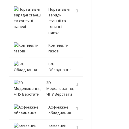
Портативні
зарядні
станції та
сонячні
панелі
Комплекти
газові
Б/В
Обладнання
3D-
Моделювання,
ЧПУ Верстати
Аффінажне
обладнання
Алмазний