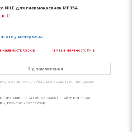
ка NILE для пневмокусачек MP35A
іше
чняйте у менеджера
в наявності: Харків
Немає в наявності: Київ
Під замовлення
жери обов'язково зв'яжуться з вами і уточнять умови
я
обник залишає за собою право на зміну технічних
ик, кольору, комплектації.