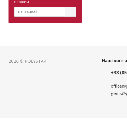
першим
Наші конт
2026 © POLYSTAR
+38 (05
office@
gems@po