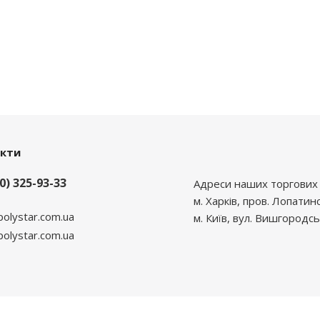
акти
0) 325-93-33
Адреси наших торгових 
м. Харків, пров. Лопатин
polystar.com.ua
м. Київ, вул. Вишгородсь
lystar.com.ua