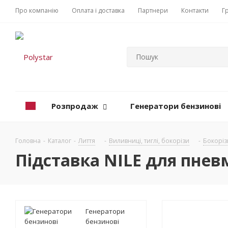
Про компанію
Оплата і доставка
Партнери
Контакти
Г
Розпродаж
Генератори бензинові
Головна
-
Каталог
-
Лиття
-
Виливниці, тиглі, бокорізи
-
Бокорізи
Підставка NILE для пне
Генератори
бензинові