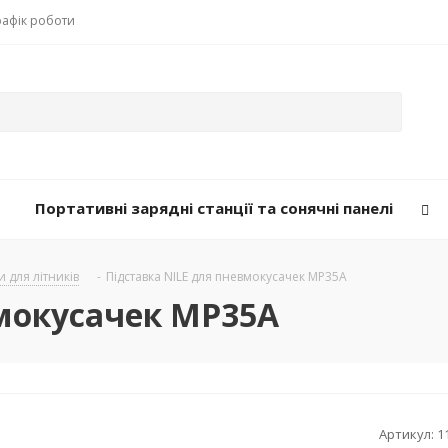
рафік роботи
Портативні зарядні станції та сонячні панелі
 для літників
-
Підставка NILE для пневмокусачек MP35A
вмокусачек MP35A
Артикул:
1