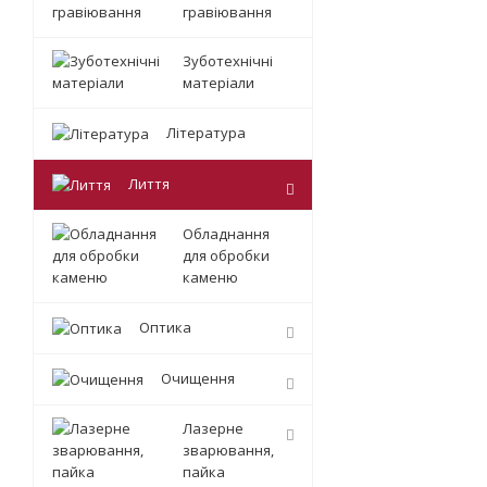
гравіювання
Зуботехнічні
матеріали
Література
Лиття
Обладнання
для обробки
каменю
Оптика
Очищення
Лазерне
зварювання,
пайка