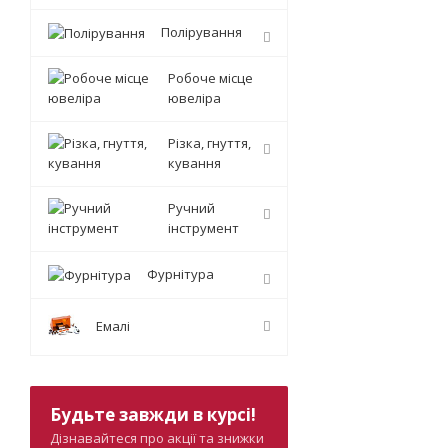
Полірування
Робоче місце
ювеліра
Різка, гнуття,
кування
Ручний
інструмент
Фурнітура
Емалі
Будьте завжди в курсі!
Дізнавайтеся про акції та знижки