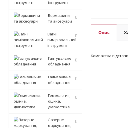
інструмент
Бормашини
та аксесуари
Опис
Х
Ваги і
вимірювальний
інструмент
Компактна підставк
Галтувальне
обладнання
Гальванічне
обладнання
Геммология,
оцінка,
діагностика
Лазерне
маркування,