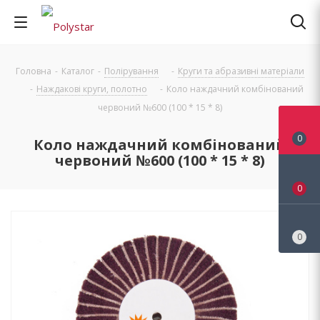
Головна
-
Каталог
-
Полірування
-
Круги та абразивні матеріали
-
Наждакові круги, полотно
-
Коло наждачний комбінований
червоний №600 (100 * 15 * 8)
0
Коло наждачний комбінований
червоний №600 (100 * 15 * 8)
0
0