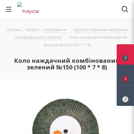
Головна
-
Каталог
-
Полірування
-
Круги та абразивні матеріали
-
Наждакові круги, полотно
-
Коло наждачний комбінований
зелений №150 (100 * 7 * 8)
0
Коло наждачний комбінований
зелений №150 (100 * 7 * 8)
0
0