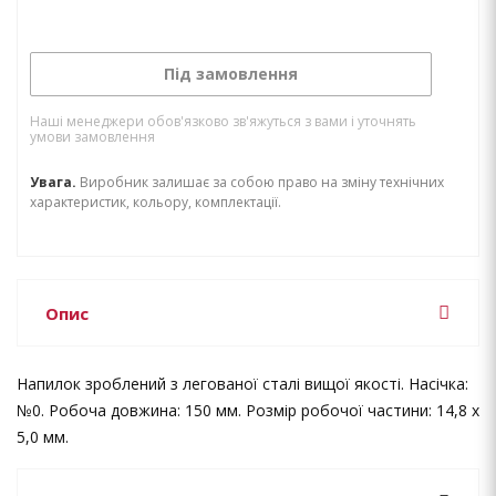
Під замовлення
Наші менеджери обов'язково зв'яжуться з вами і уточнять
умови замовлення
Увага.
Виробник залишає за собою право на зміну технічних
характеристик, кольору, комплектації.
Опис
Напилок зроблений з легованої сталі вищої якості. Насічка:
№0. Робоча довжина: 150 мм. Розмір робочої частини: 14,8 х
5,0 мм.