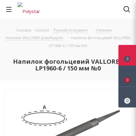
Головна
-
Каталог
-
Ручний інструмент
-
Напилки
-
Напилки VALLORBE (Швейцарія)
-
Напилок фогольцевий VALLORBE
LP1960-6 / 150 мм №0
0
Напилок фогольцевий VALLORBE
LP1960-6 / 150 мм №0
0
0