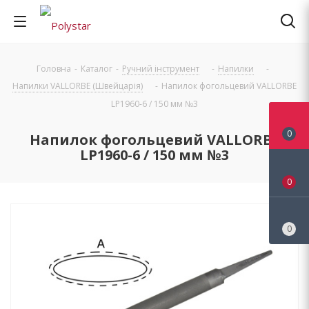
Головна
-
Каталог
-
Ручний інструмент
-
Напилки
-
Напилки VALLORBE (Швейцарія)
-
Напилок фогольцевий VALLORBE
LP1960-6 / 150 мм №3
0
Напилок фогольцевий VALLORBE
LP1960-6 / 150 мм №3
0
0