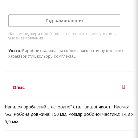
Під замовлення
Наші менеджери обов'язково зв'яжуться з вами і уточнять
умови замовлення
Увага.
Виробник залишає за собою право на зміну технічних
характеристик, кольору, комплектації.
Опис
Напилок зроблений з легованої сталі вищої якості. Насічка:
№3. Робоча довжина: 150 мм. Розмір робочої частини: 14,8 х
5,0 мм.