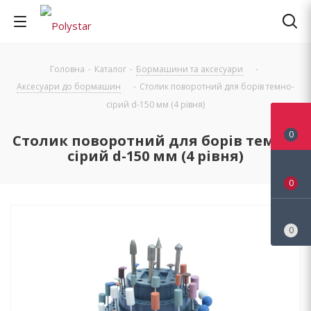
Головна
-
Каталог
-
Бормашини та аксесуари
-
Аксесуари до бормашин
-
Столик поворотний для борів темно-
сірий d-150 мм (4 рівня)
0
Столик поворотний для борів темно-
сірий d-150 мм (4 рівня)
0
0