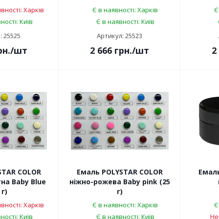
вності: Харків
Є в наявності: Харків
Є
ності: Київ
Є в наявності: Київ
: 25525
Артикул: 25523
рн.
/шт
2 666
грн.
/шт
2
STAR COLOR
Емаль POLYSTAR COLOR
Емал
на Baby Blue
ніжно-рожева Baby pink (25
 г)
г)
вності: Харків
Є в наявності: Харків
Є
ності: Київ
Є в наявності: Київ
Не