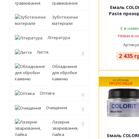
гравіювання
Емаль COLOR
Paste прозора
Зуботехнічні
матеріали
Є в наявн
Немає в на
Література
Артикул
Лиття
2 435
гр
Обладнання
для обробки
каменю
особлива
ПРОПОЗИЦІЯ
Оптика
Очищення
Лазерне
зварювання,
пайка
Емаль COLORI