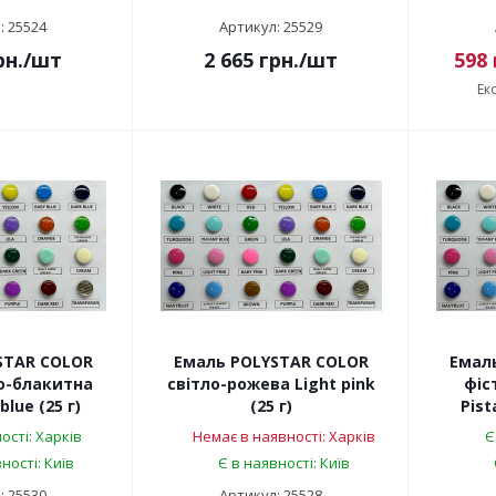
: 25524
Артикул: 25529
рн.
/шт
2 665
грн.
/шт
598
Ек
STAR COLOR
Емаль POLYSTAR COLOR
Емал
о-блакитна
світло-рожева Light pink
фіс
blue (25 г)
(25 г)
Pist
ості: Харків
Немає в наявності: Харків
Є
ності: Київ
Є в наявності: Київ
: 25530
Артикул: 25528