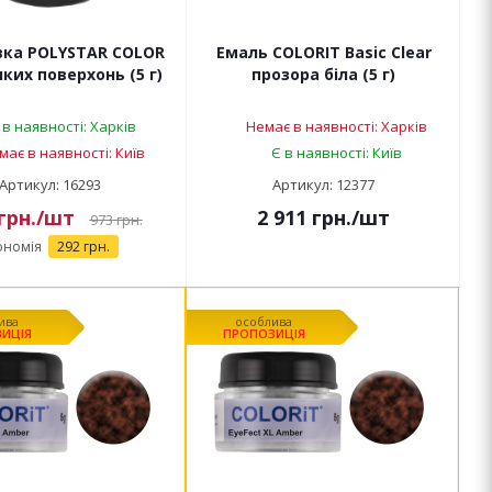
вка POLYSTAR COLOR
Емаль COLORIT Basic Clear
ких поверхонь (5 г)
прозора біла (5 г)
 в наявності: Харків
Немає в наявності: Харків
має в наявності: Київ
Є в наявності: Київ
Артикул: 16293
Артикул: 12377
грн.
/шт
2 911
грн.
/шт
973
грн.
ономія
292 грн.
ива
особлива
ИЦІЯ
ПРОПОЗИЦІЯ