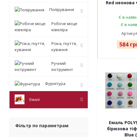
Red неонова ч
Полірування
Є в наявн
Робоче місце
Є в наяв
ювеліра
Артикул
Різка, гнуття,
584
гр
кування
Ручний
інструмент
Фурнітура
Емалі
Емаль POLY
Фільтр по параметрам
бірюзова тіф
Blue (