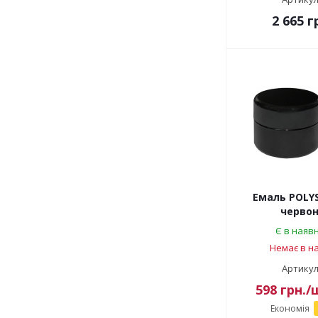
2 665
г
Емаль POLY
червона
Є в наявн
Немає в на
Артикул
598
грн.
/
Економія