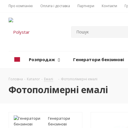
Про компанію
Оплата і доставка
Партнери
Контакти
Г
Розпродаж
Генератори бензинові
Головна
-
Каталог
-
Емалі
-
Фотополімерні емалі
Фотополімерні емалі
Генератори
бензинові