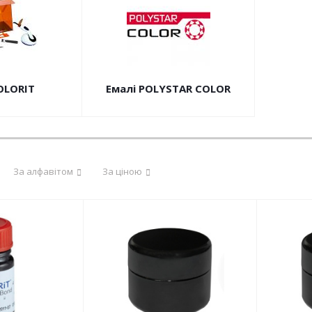
OLORIT
Емалі POLYSTAR COLOR
За алфавітом
За ціною