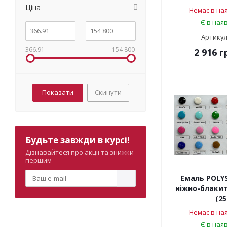
Ціна
Немає в ная
Є в наяв
Артикул
366.91
154 800
2 916
г
Скинути
Будьте завжди в курсі!
Дізнавайтеся про акції та знижки
першим
Емаль POLY
ніжно-блакит
(25
Немає в ная
Є в наяв