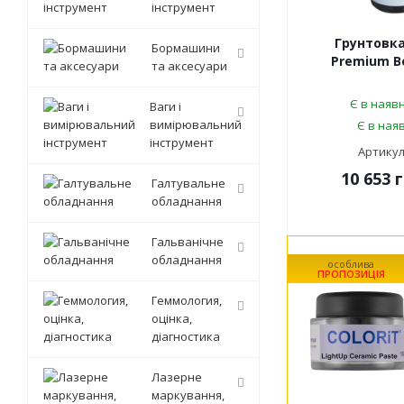
інструмент
Грунтовка
Бормашини
Premium Bo
та аксесуари
Є в наявн
Ваги і
вимірювальний
Є в наяв
інструмент
Артикул
10 653
г
Галтувальне
обладнання
Гальванічне
обладнання
особлива
ПРОПОЗИЦІЯ
Геммология,
оцінка,
діагностика
Лазерне
маркування,