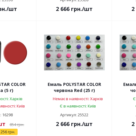
рн.
/шт
2 666
грн.
/шт
2
STAR COLOR
Емаль POLYSTAR COLOR
Емал
 (5 г)
червона Red (25 г)
чо
ості: Харків
Немає в наявності: Харків
Є
явності: Київ
Є в наявності: Київ
: 16298
Артикул: 25522
шт
2 666
грн.
/шт
2
854
грн.
256 грн.