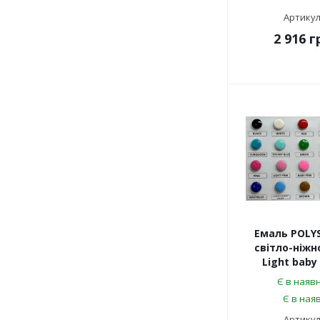
Артикул
2 916
г
Емаль POLY
світло-ніжн
Light baby 
Є в наявн
Є в наяв
Артикул