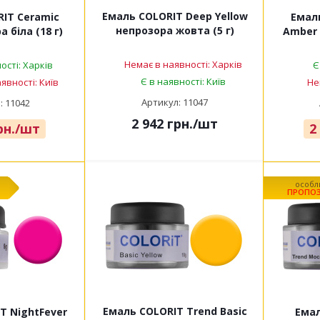
Емаль COLORIT Deep Yellow
IT Ceramic
Емаль
непрозора жовта (5 г)
 біла (18 г)
Amber 
Немає в наявності: Харків
ості: Харків
Є
Є в наявності: Київ
явності: Київ
Не
Артикул: 11047
: 11042
2 942
грн.
/шт
н.
/шт
2
особл
ПРОПОЗ
Емаль COLORIT Trend Basic
T NightFever
Емал