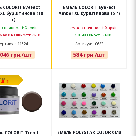
 COLORIT EyeFect
Емаль COLORIT EyeFect
XL бурштинова (18
Amber XL бурштинова (5 г)
г)
 в наявності: Харків
Немає в наявності: Харків
має в наявності: Київ
Є в наявності: Київ
Артикул: 11524
Артикул: 10683
 046
грн.
/шт
584
грн.
/шт
ива
ИЦІЯ
Емаль POLYSTAR COLOR біла
ь COLORIT Trend