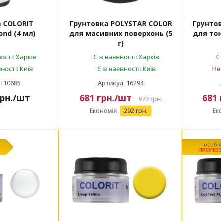
 COLORIT
Грунтовка POLYSTAR COLOR
Грунто
nd (4 мл)
для масивних поверхонь (5
для тон
г)
ості: Харків
Є в наявності: Харків
Є
ності: Київ
Є в наявності: Київ
Не
: 10685
Артикул: 16294
рн.
/шт
681
грн.
/шт
681
973
грн.
Економія
292 грн.
Ек
особл
ПРОПОЗ