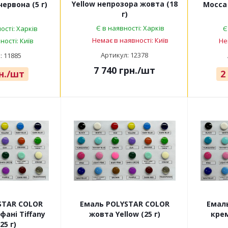
Yellow непрозора жовта (18
ервона (5 г)
Mocca
г)
Є в наявності: Харків
ості: Харків
Є
Немає в наявності: Київ
ності: Київ
Не
Артикул: 12378
: 11885
7 740
грн.
/шт
н.
/шт
2
STAR COLOR
Емаль POLYSTAR COLOR
Емал
фані Tiffany
жовта Yellow (25 г)
крем
25 г)