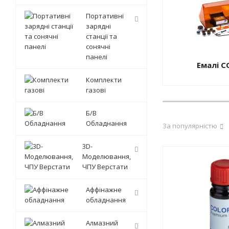
Портативні
зарядні
станції та
сонячні
панелі
Емалі C
Комплекти
газові
Б/В
Обладнання
За популярністю
3D-
Моделювання,
ЧПУ Верстати
Аффінажне
обладнання
Алмазний