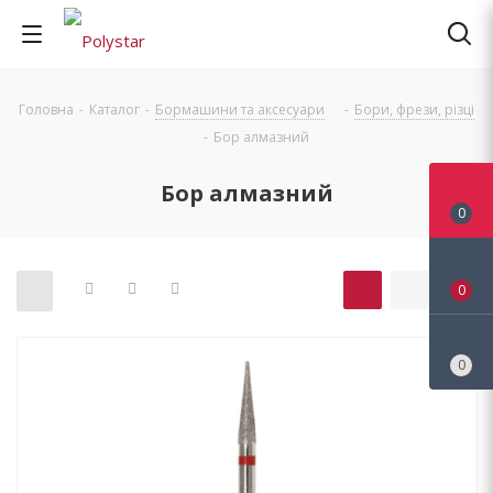
Головна
-
Каталог
-
Бормашини та аксесуари
-
Бори, фрези, різці
-
Бор алмазний
Бор алмазний
0
0
0