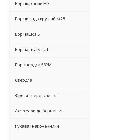
Бор підрізний HD
Бор циліндр круглий №28
Бор чашка S
Бор чашка S-CUT
Бор-свердла 58PM
Свердла
Фрези твердосплавні
Аксесуари до бормашин
Рукава і наконечники