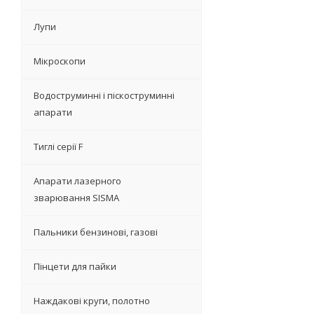
Лупи
Мікроскопи
Водоструминні і піскоструминні
апарати
Тиглі серії F
Апарати лазерного
зварювання SISMA
Пальники бензинові, газові
Пінцети для пайки
Наждакові круги, полотно