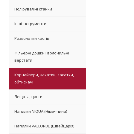
Поліруваліні станки
Інші інструменти
Розколотки кастів
Фільерні дошки і волочильні
верстати
Корнайзери, накатки, закатки,
обтискачі
Лещата, цанги
Напилки NIQUA (Німеччина)
Напилки VALLORBE (Швейцарія)