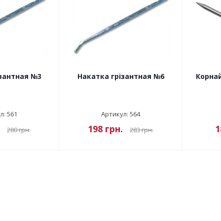
зантная №3
Накатка грізантная №6
Корнай
л: 561
Артикул: 564
198
грн.
1
280
грн.
283
грн.