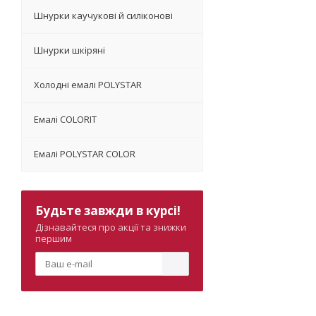
Шнурки каучукові й силіконові
Шнурки шкіряні
Холодні емалі POLYSTAR
Емалі COLORIT
Емалі POLYSTAR COLOR
Будьте завжди в курсі!
Дізнавайтеся про акції та знижки
першим