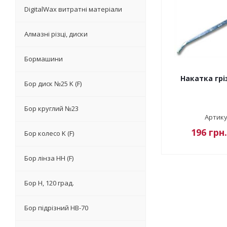
DigitalWax витратні матеріали
Алмазні різці, диски
Бормашини
Накатка грі
Бор диск №25 K (F)
Бор круглий №23
Артику
196
грн.
Бор колесо K (F)
Бор лінза НН (F)
Бор Н, 120 град.
Бор підрізний HB-70