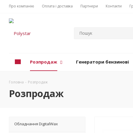
Про компанію
Оплата і доставка
Партнери
Контакти
Г
Розпродаж
Генератори бензинові
Головна
-
Розпродаж
Розпродаж
Обладнання DigitalWax