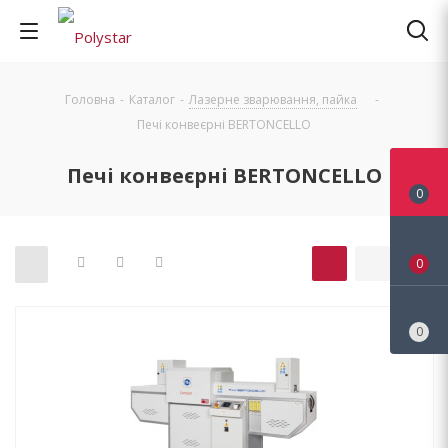
Головна
-
Каталог
-
Лазерне зварювання, пайка
-
Печі конвеєрні BERTONCELLO
Печі конвеєрні BERTONCELLO
0
0
0