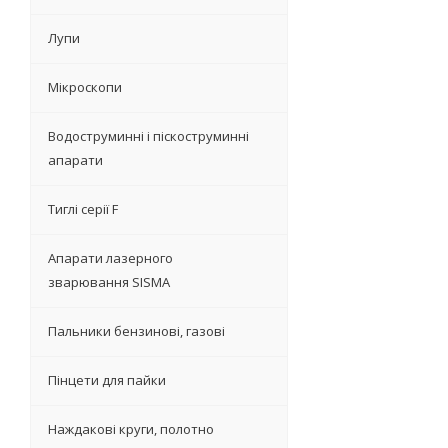
Лупи
Мікроскопи
Водоструминні і піскоструминні
апарати
Тиглі серії F
Апарати лазерного
зварювання SISMA
Пальники бензинові, газові
Пінцети для пайки
Наждакові круги, полотно