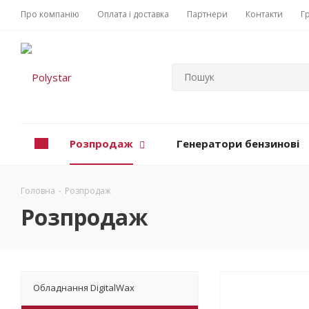
Про компанію
Оплата і доставка
Партнери
Контакти
Г
Розпродаж
Генератори бензинові
Головна
-
Розпродаж
Розпродаж
Обладнання DigitalWax