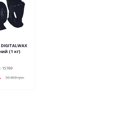
 DIGITALWAX
ий (1 кг)
: 15769
.
30 458
грн.