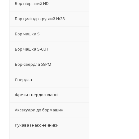
Бор підрізний HD
Бор циліндр круглий №28
Бор чашка S
Бор чашка S-CUT
Бор-свердла 58PM
Свердла
Фрези твердосплавні
Аксесуари до бормашин
Рукава і наконечники