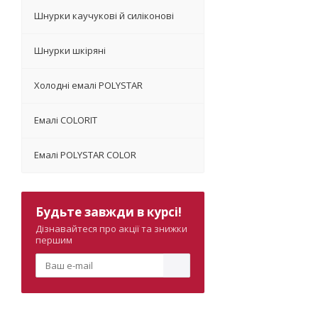
Шнурки каучукові й силіконові
Шнурки шкіряні
Холодні емалі POLYSTAR
Емалі COLORIT
Емалі POLYSTAR COLOR
Будьте завжди в курсі!
Дізнавайтеся про акції та знижки
першим