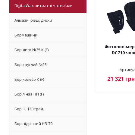
DigitalWax витратні матеріали
Алмазні різці, диски
Бормашини
Фотополімер
Бор диск №25 K (F)
DC710 чорн
Бор круглий №23
Артикул
21 321
грн
Бор колесо K (F)
Бор лінза НН (F)
Бор Н, 120 град.
Бор підрізний HB-70