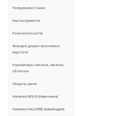
Поліруваліні станки
Інші інструменти
Розколотки кастів
Фільерні дошки і волочильні
верстати
Корнайзери, накатки, закатки,
обтискачі
Лещата, цанги
Напилки NIQUA (Німеччина)
Напилки VALLORBE (Швейцарія)