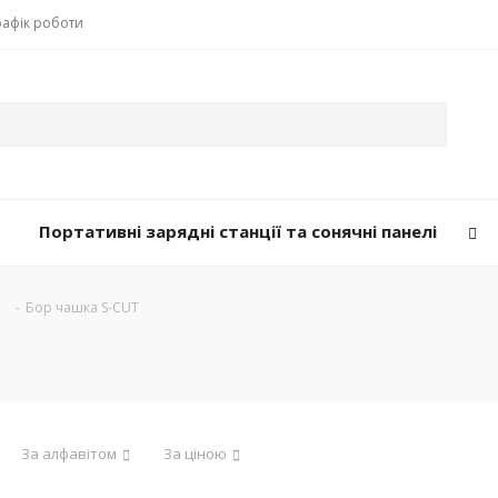
рафік роботи
Портативні зарядні станції та сонячні панелі
-
Бор чашка S-CUT
За алфавітом
За ціною