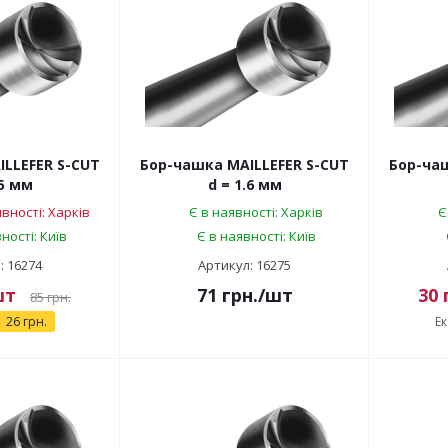
LLEFER S-CUT
Бор-чашка MAILLEFER S-CUT
Бор-чаш
.5 мм
d = 1.6 мм
вності: Харків
Є в наявності: Харків
Є
ності: Київ
Є в наявності: Київ
: 16274
Артикул: 16275
шт
71
грн.
/шт
30
85
грн.
26 грн.
Е