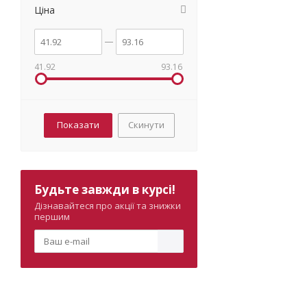
Ціна
41.92
93.16
Скинути
Будьте завжди в курсі!
Дізнавайтеся про акції та знижки
першим