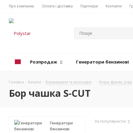
Про компанію
Оплата і доставка
Партнери
Контакти
Г
Розпродаж
Генератори бензинові
Головна
-
Каталог
-
Бормашини та аксесуари
-
Бори, фрези, різці
Бор чашка S-CUT
За популярністю
Генератори
бензинові