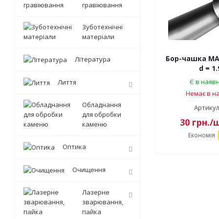
гравіювання
Зуботехнічні
матеріали
Бор-чашка MAI
Література
d = 1
Є в наявн
Лиття
Немає в на
Обладнання
Артикул
для обробки
30
грн.
/
каменю
Економія
Оптика
Очищення
Лазерне
зварювання,
пайка