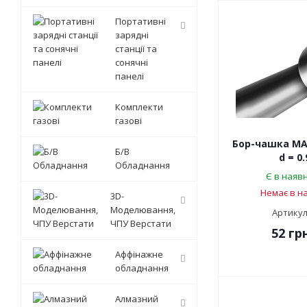
Портативні
зарядні
станції та
сонячні
панелі
Комплекти
газові
Бор-чашка MAI
Б/В
d = 0
Обладнання
Є в наявн
Немає в на
3D-
Моделювання,
Артикул
ЧПУ Верстати
52
грн
Аффінажне
обладнання
Алмазний