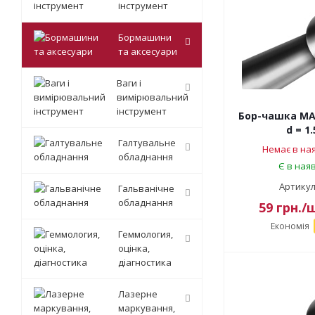
інструмент
Бормашини
та аксесуари
Ваги і
вимірювальний
інструмент
Бор-чашка MAI
d = 1
Галтувальне
Немає в ная
обладнання
Є в наяв
Артикул
Гальванічне
обладнання
59
грн.
/
Економія
Геммология,
оцінка,
діагностика
Лазерне
маркування,