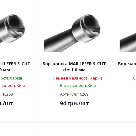
LLEFER S-CUT
Бор-чашка MAILLEFER S-CUT
Бор-чаш
.9 мм
d = 1.0 мм
ості: Харків
Немає в наявності: Харків
Є
явності: Київ
Є в наявності: Київ
: 16268
Артикул: 16269
.
/шт
94
грн.
/шт