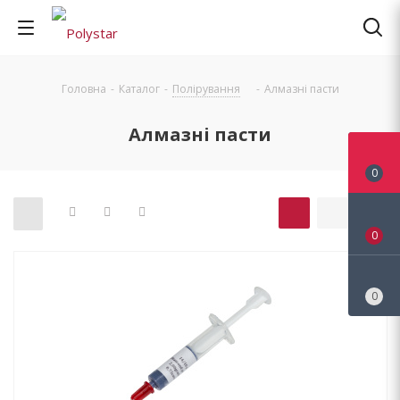
Головна
-
Каталог
-
Полірування
-
Алмазні пасти
Алмазні пасти
0
0
0