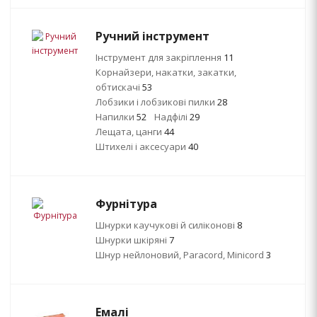
Ручний інструмент
Інструмент для закріплення
11
Корнайзери, накатки, закатки,
обтискачі
53
Лобзики і лобзикові пилки
28
Напилки
52
Надфілі
29
Лещата, цанги
44
Штихелі і аксесуари
40
Фурнітура
Шнурки каучукові й силіконові
8
Шнурки шкіряні
7
Шнур нейлоновий, Paracord, Minicord
3
Емалі