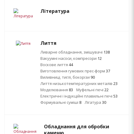
Література
Лиття
Ливарне обладнання, змішувачі
138
Вакуумні насоси, компресори
12
Воскове лиття
44
Виготовлення гумових прес-форм
37
Виливниці, тиглі, бокорізи
90
Лиття низькотемпературних металів
23
Моделювання
83
Муфельні печі
22
Електричні і індукційні плавильні печі
53
Формувальні суміші
8
Лігатура
30
Обладнання для обробки
каменю