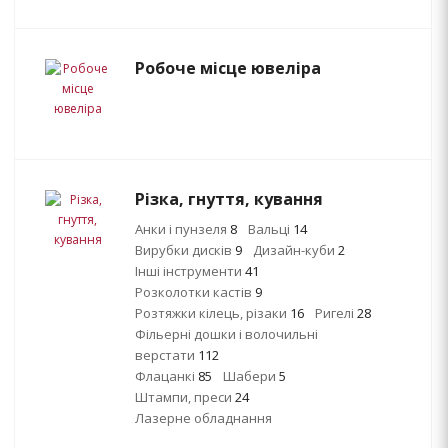
Робоче місце ювеліра
Різка, гнуття, кування
Анки і пунзеля
8
Вальці
14
Вирубки дисків
9
Дизайн-куби
2
Інші інструменти
41
Розколотки кастів
9
Розтяжки кілець, різаки
16
Ригелі
28
Фільерні дошки і волочильні
верстати
112
Флацанкі
85
Шабери
5
Штампи, преси
24
Лазерне обладнання