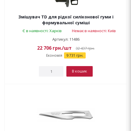
Змішувач TD для рідкої силіконової гуми і
формувальної суміші
Є в наявності: Харків
Немає в наявності: Київ
Артикул: 11486
22 706
грн.
/шт
32 437
грн.
Економія
9 731 грн.
В кошик