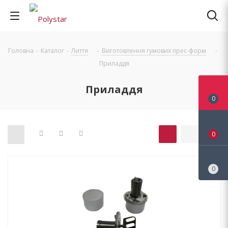
Головна
-
Каталог
-
Лиття
-
Виготовлення гумових прес-форм
-
Приладдя
Приладдя
0
0
0