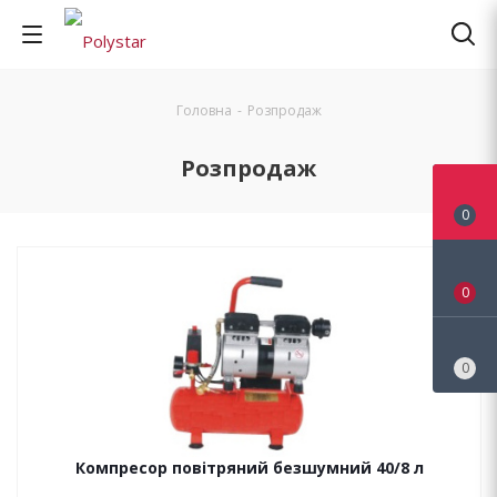
Головна
-
Розпродаж
Розпродаж
0
0
0
Компресор повітряний безшумний 40/8 л