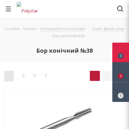
Головна
-
Каталог
-
Бормашини та аксесуари
-
Бори, фрези, різці
-
Бор конічний №38
Бор конічний №38
0
0
0