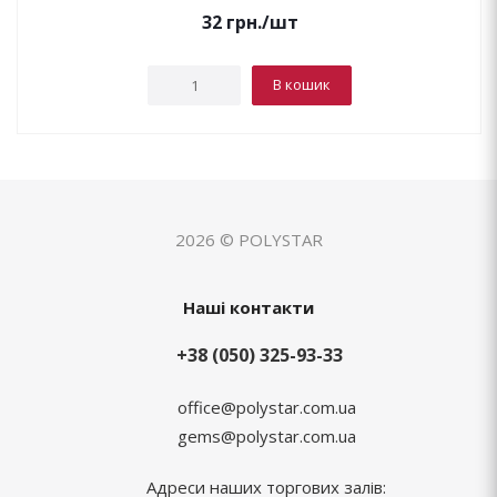
32
грн.
/шт
В кошик
2026 © POLYSTAR
Наші контакти
+38 (050) 325-93-33
office@polystar.com.ua
gems@polystar.com.ua
Адреси наших торгових залів: