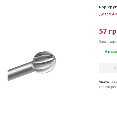
Бор круг
Детальн
57
гр
Экономия
Є в ная
Увага.
Вир
характерист