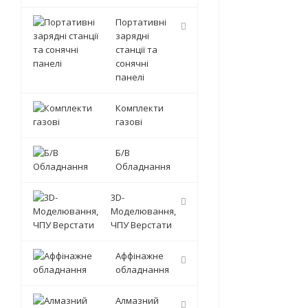
Портативні
зарядні
станції та
сонячні
панелі
Комплекти
газові
Б/В
Обладнання
3D-
Моделювання,
ЧПУ Верстати
Аффінажне
обладнання
Алмазний