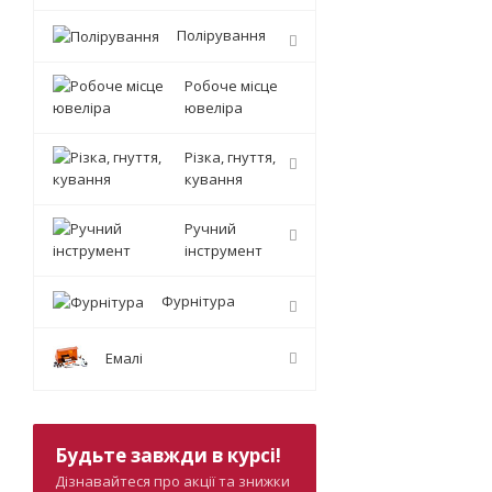
Полірування
Робоче місце
ювеліра
Різка, гнуття,
кування
Ручний
інструмент
Фурнітура
Емалі
Будьте завжди в курсі!
Дізнавайтеся про акції та знижки