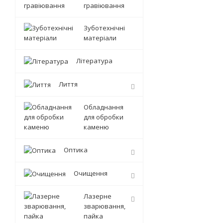
гравіювання
Зуботехнічні
матеріали
Література
Лиття
Обладнання
для обробки
каменю
Оптика
Очищення
Лазерне
зварювання,
пайка