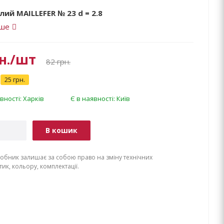
лий MAILLEFER № 23 d = 2.8
іше
н.
/шт
82
грн.
25 грн.
вності: Харків
Є в наявності: Київ
В кошик
обник залишає за собою право на зміну технічних
ик, кольору, комплектації.