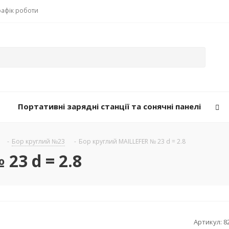
рафік роботи
Портативні зарядні станції та сонячні панелі
-
Бор круглий №23
-
Бор круглий MAILLEFER № 23 d = 2.8
23 d = 2.8
Артикул:
8