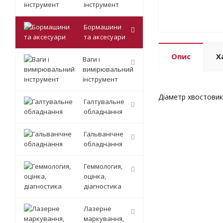
інструмент
Бормашини
та аксесуари
Опис
Х
Ваги і
вимірювальний
інструмент
Діаметр хвостовик
Галтувальне
обладнання
Гальванічне
обладнання
Геммология,
оцінка,
діагностика
Лазерне
маркування,