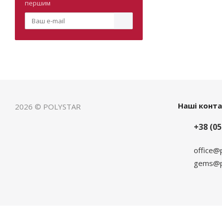
першим
Наші конт
2026 © POLYSTAR
+38 (05
office@
gems@po