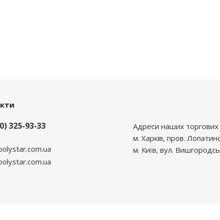
акти
0) 325-93-33
Адреси наших торгових 
м. Харків, пров. Лопатин
polystar.com.ua
м. Київ, вул. Вишгородсь
lystar.com.ua