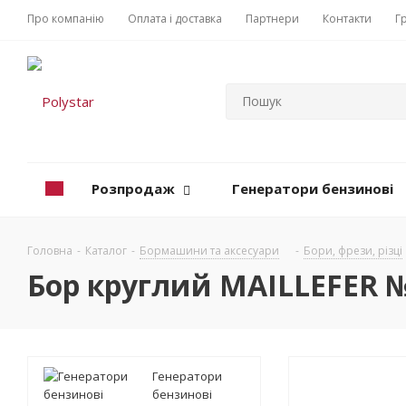
Про компанію
Оплата і доставка
Партнери
Контакти
Г
Розпродаж
Генератори бензинові
Головна
-
Каталог
-
Бормашини та аксесуари
-
Бори, фрези, різці
Бор круглий MAILLEFER № 
Генератори
бензинові