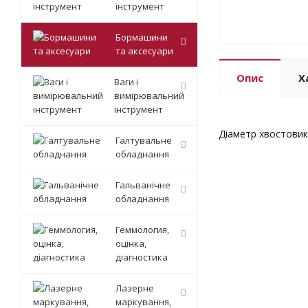
інструмент
Бормашини
та аксесуари
Опис
Х
Ваги і
вимірювальний
інструмент
Діаметр хвостовик
Галтувальне
обладнання
Гальванічне
обладнання
Геммология,
оцінка,
діагностика
Лазерне
маркування,