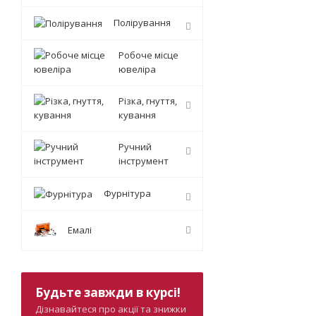
Полірування
Робоче місце
ювеліра
Різка, гнуття,
кування
Ручний
інструмент
Фурнітура
Емалі
Будьте завжди в курсі!
Дізнавайтеся про акції та знижки