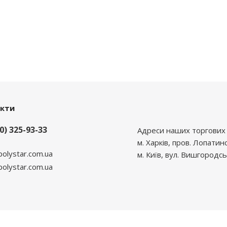
акти
0) 325-93-33
Адреси наших торгових 
м. Харків, пров. Лопатин
polystar.com.ua
м. Київ, вул. Вишгородсь
lystar.com.ua