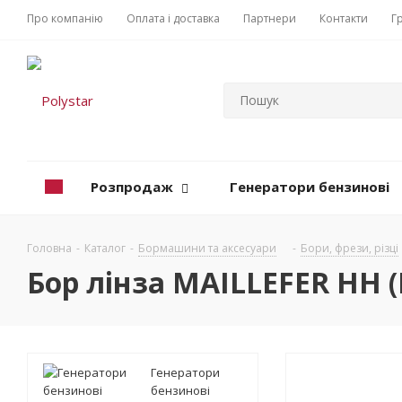
Про компанію
Оплата і доставка
Партнери
Контакти
Г
Розпродаж
Генератори бензинові
Головна
-
Каталог
-
Бормашини та аксесуари
-
Бори, фрези, різці
Бор лінза MAILLEFER НН (F
Генератори
бензинові