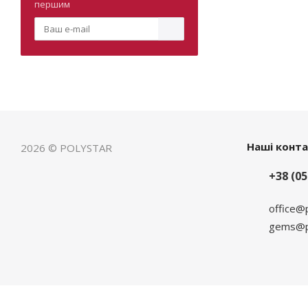
першим
Наші конт
2026 © POLYSTAR
+38 (05
office@
gems@po