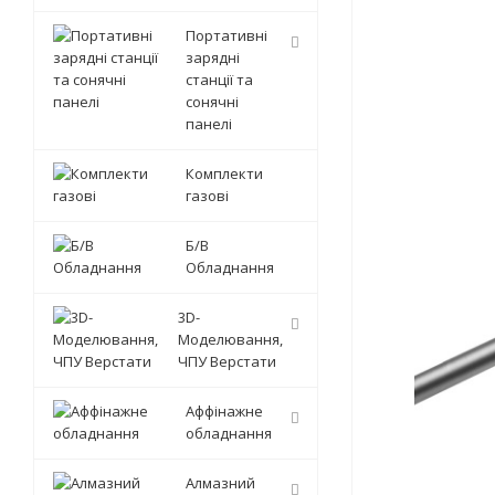
Портативні
зарядні
станції та
сонячні
панелі
Комплекти
газові
Б/В
Обладнання
3D-
Моделювання,
ЧПУ Верстати
Аффінажне
обладнання
Алмазний