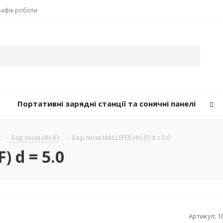
рафік роботи
Портативні зарядні станції та сонячні панелі
-
Бор лінза НН (F)
-
Бор лінза MAILLEFER НН (F) d = 5.0
) d = 5.0
Артикул:
1