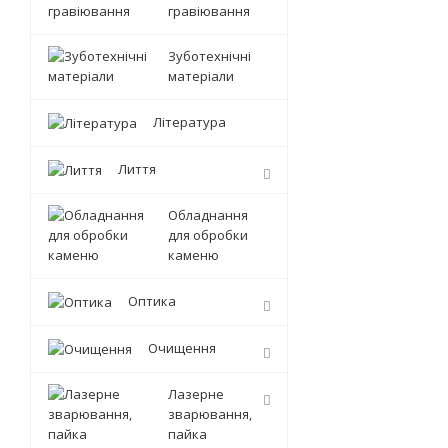
гравіювання
Зуботехнічні
матеріали
Література
Лиття
Обладнання
для обробки
каменю
Оптика
Очищення
Лазерне
зварювання,
пайка