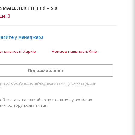
 MAILLEFER НН (F) d = 5.0
іше
чняйте у менеджера
в наявності: Харків
Немає в наявності: Київ
Під замовлення
жери обов'язково зв'яжуться з вами і уточнять умови
я
обник залишає за собою право на зміну технічних
ик, кольору, комплектації.