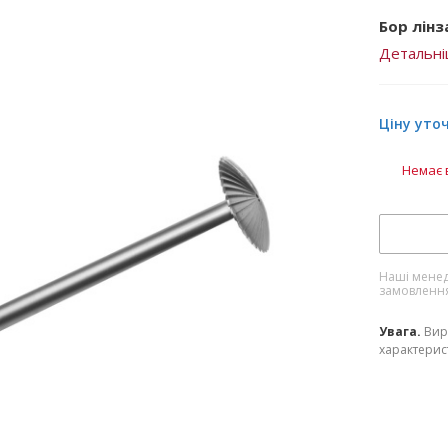
Бор лінза
Детальн
Ціну уто
Немає 
Наші менед
замовленн
Увага.
Вир
характерист