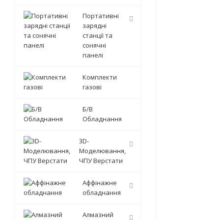
Портативні
зарядні
станції та
сонячні
панелі
Комплекти
газові
Б/В
Обладнання
3D-
Моделювання,
ЧПУ Верстати
Аффінажне
обладнання
Алмазний