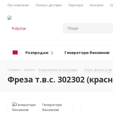
Про компанію
Оплата і доставка
Партнери
Контакти
Г
Розпродаж
Генератори бензинові
Головна
-
Каталог
-
Бормашини та аксесуари
-
Бори, фрези, різці
Фреза т.в.с. 302302 (крас
Генератори
бензинові