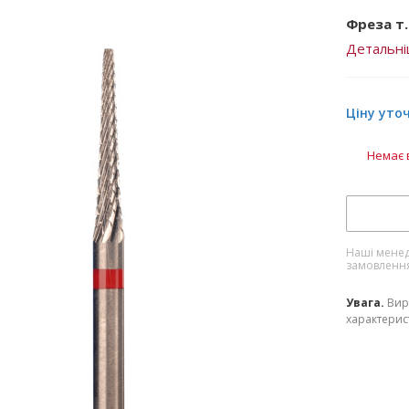
Фреза т.
Детальн
Ціну уто
Немає 
Наші менед
замовленн
Увага.
Вир
характерист