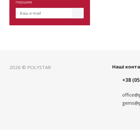
першим
Наші конт
2026 © POLYSTAR
+38 (05
office@
gems@po