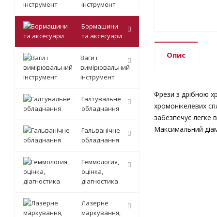
інструмент
Бормашини
та аксесуари
Опис
Ваги і
вимірювальний
інструмент
Фрези з дрібною х
Галтувальне
хромонікелевих спл
обладнання
забезпечує легке в
Максимальний діам
Гальванічне
обладнання
Геммология,
оцінка,
діагностика
Лазерне
маркування,