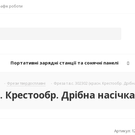
рафік роботи
Портативні зарядні станції та сонячні панелі
-
Фрези твердосплавні
-
Фреза т.в.с. 302302 (красн. Крестообр. Дрібн
н. Крестообр. Дрібна насічка
Артикул:
1