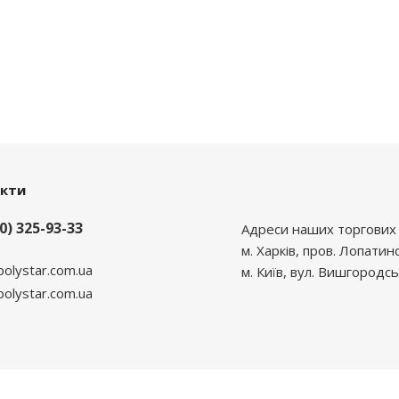
акти
0) 325-93-33
Адреси наших торгових 
м. Харків, пров. Лопатин
polystar.com.ua
м. Київ, вул. Вишгородсь
lystar.com.ua