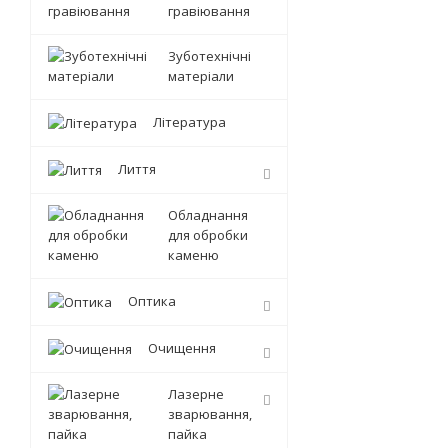
гравіювання
Зуботехнічні
матеріали
Література
Лиття
Обладнання
для обробки
каменю
Оптика
Очищення
Лазерне
зварювання,
пайка