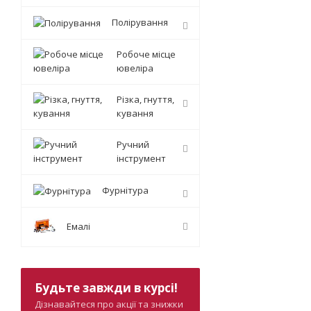
Полірування
Робоче місце
ювеліра
Різка, гнуття,
кування
Ручний
інструмент
Фурнітура
Емалі
Будьте завжди в курсі!
Дізнавайтеся про акції та знижки