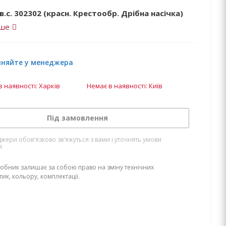
в.с. 302302 (красн. Крестообр. Дрібна насічка)
іше
чняйте у менеджера
в наявності: Харків
Немає в наявності: Київ
Під замовлення
жери обов'язково зв'яжуться з вами і уточнять умови
я
обник залишає за собою право на зміну технічних
ик, кольору, комплектації.