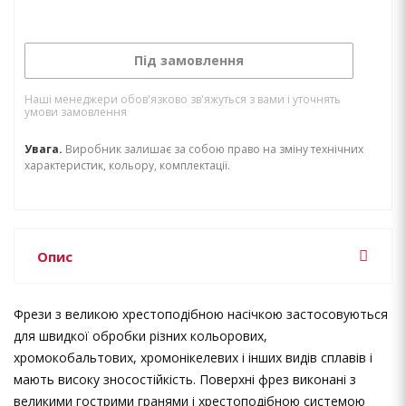
Під замовлення
Наші менеджери обов'язково зв'яжуться з вами і уточнять
умови замовлення
Увага.
Виробник залишає за собою право на зміну технічних
характеристик, кольору, комплектації.
Опис
Фрези з великою хрестоподібною насічкою застосовуються
для швидкої обробки різних кольорових,
хромокобальтових, хромонікелевих і інших видів сплавів і
мають високу зносостійкість. Поверхні фрез виконані з
великими гострими гранями і хрестоподібною системою