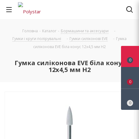
Головна
-
Каталог
-
Бормашини та аксесуари
-
Гумки і круги полірувальні
-
Гумки силіконові EVE
-
Гумка
силіконова EVE біла конус 12х4,5 мм H2
0
Гумка силіконова EVE біла конус
12х4,5 мм H2
0
0