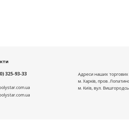
акти
0) 325-93-33
Адреси наших торгових 
м. Харків, пров. Лопатин
polystar.com.ua
м. Київ, вул. Вишгородсь
lystar.com.ua