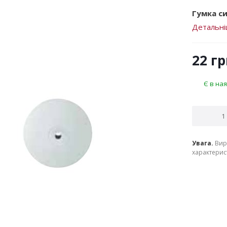
Гумка си
Детальн
22
гр
Є в ная
Увага.
Вир
характерист