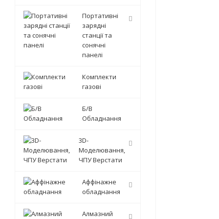
Портативні
зарядні
станції та
сонячні
панелі
Комплекти
газові
Б/В
Обладнання
3D-
Моделювання,
ЧПУ Верстати
Аффінажне
обладнання
Алмазний