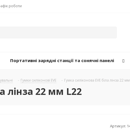
рафік роботи
Портативні зарядні станції та сонячні панелі
рувальні
-
Гумки силіконові EVE
-
Гумка силіконова EVE біла лінза 22 мм
а лінза 22 мм L22
Артикул:
1