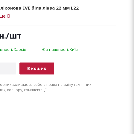
ліконова EVE біла лінза 22 мм L22
іше
н.
/шт
вності: Харків
Є в наявності: Київ
В кошик
обник залишає за собою право на зміну технічних
ик, кольору, комплектації.