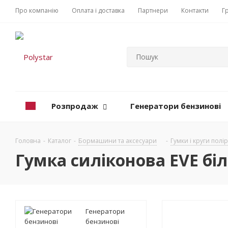
Про компанію
Оплата і доставка
Партнери
Контакти
Г
Розпродаж
Генератори бензинові
Головна
-
Каталог
-
Бормашини та аксесуари
-
Гумки і круги полі
Гумка силіконова EVE біл
Генератори
бензинові