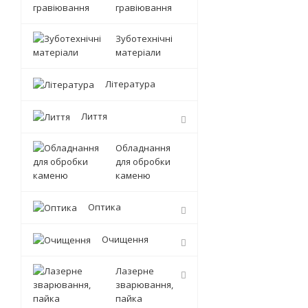
гравіювання
Зуботехнічні
матеріали
Література
Лиття
Обладнання
для обробки
каменю
Оптика
Очищення
Лазерне
зварювання,
пайка