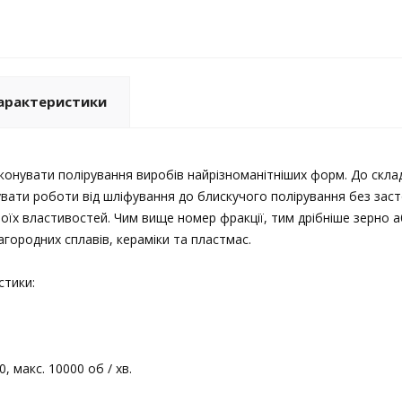
арактеристики
конувати полірування виробів найрізноманітніших форм. До скла
вати роботи від шліфування до блискучого полірування без заст
воїх властивостей. Чим вище номер фракції, тим дрібніше зерно аб
городних сплавів, кераміки та пластмас.
стики:
, макс. 10000 об / хв.