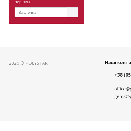
першим
Наші конт
2026 © POLYSTAR
+38 (05
office@
gems@po