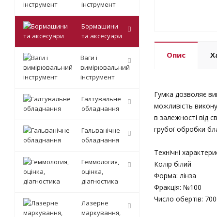
інструмент
Бормашини
та аксесуари
Опис
Х
Ваги і
вимірювальний
інструмент
Гумка дозволяє ви
Галтувальне
можливість викону
обладнання
в залежності від с
грубої обробки бла
Гальванічне
обладнання
Технічні характери
Геммология,
Колір білий
оцінка,
Форма: лінза
діагностика
Фракція: №100
Число обертів: 7000
Лазерне
маркування,