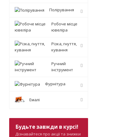
Полірування
Робоче місце
ювеліра
Різка, гнуття,
кування
Ручний
інструмент
Фурнітура
Емалі
Будьте завжди в курсі!
Дізнавайтеся про акції та знижки