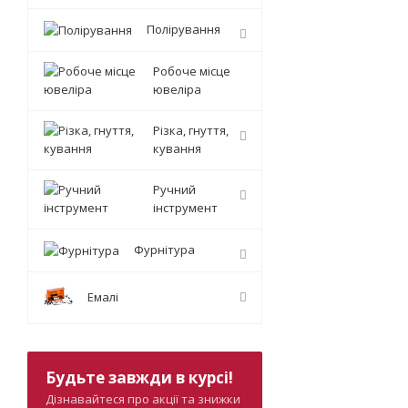
Полірування
Робоче місце
ювеліра
Різка, гнуття,
кування
Ручний
інструмент
Фурнітура
Емалі
Будьте завжди в курсі!
Дізнавайтеся про акції та знижки