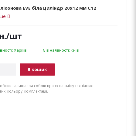
ліконова EVE біла циліндр 20х12 мм C12
іше
н.
/шт
вності: Харків
Є в наявності: Київ
В кошик
обник залишає за собою право на зміну технічних
ик, кольору, комплектації.