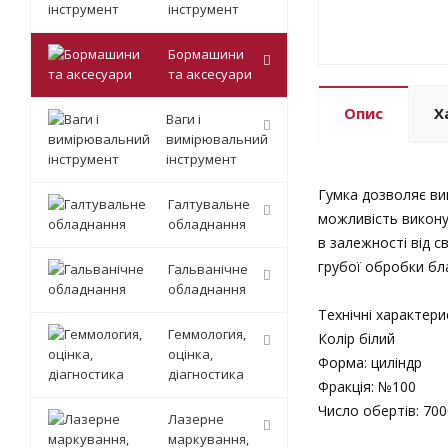
інструмент
Бормашини
та аксесуари
Опис
Х
Ваги і
вимірювальний
інструмент
Гумка дозволяє ви
Галтувальне
можливість викону
обладнання
в залежності від с
грубої обробки бла
Гальванічне
обладнання
Технічні характери
Геммология,
Колір білий
оцінка,
Форма: циліндр
діагностика
Фракція: №100
Число обертів: 7000
Лазерне
маркування,