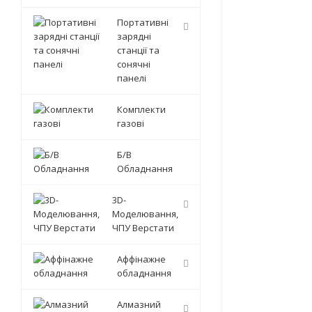
Портативні
зарядні
станції та
сонячні
панелі
Комплекти
газові
Б/В
Обладнання
3D-
Моделювання,
ЧПУ Верстати
Аффінажне
обладнання
Алмазний