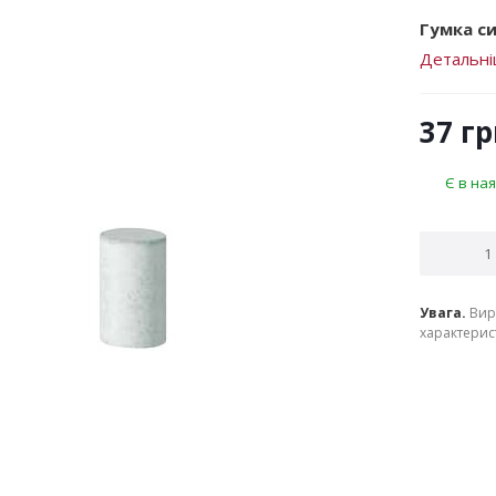
Гумка си
Детальн
37
гр
Є в ная
Увага.
Вир
характерист