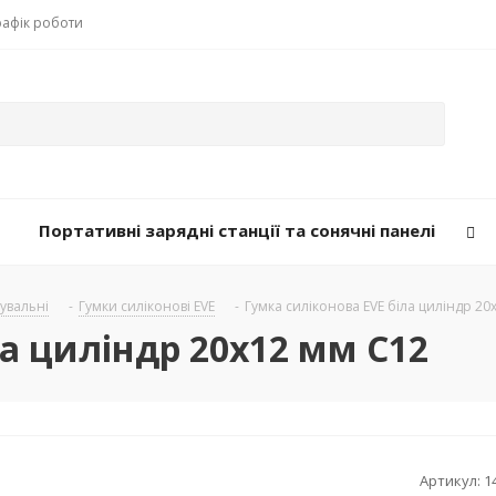
рафік роботи
Портативні зарядні станції та сонячні панелі
рувальні
-
Гумки силіконові EVE
-
Гумка силіконова EVE біла циліндр 20
ла циліндр 20х12 мм C12
Артикул:
1