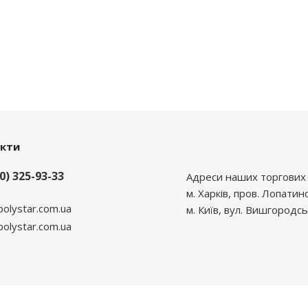
акти
0) 325-93-33
Адреси наших торгових 
м. Харків, пров. Лопатин
polystar.com.ua
м. Київ, вул. Вишгородсь
lystar.com.ua