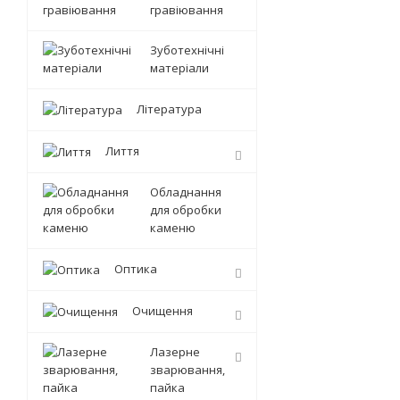
гравіювання
Зуботехнічні
матеріали
Література
Лиття
Обладнання
для обробки
каменю
Оптика
Очищення
Лазерне
зварювання,
пайка