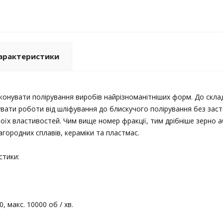
арактеристики
конувати полірування виробів найрізноманітніших форм. До скла
вати роботи від шліфування до блискучого полірування без заст
воїх властивостей. Чим вище номер фракції, тим дрібніше зерно аб
городних сплавів, кераміки та пластмас.
стики:
, макс. 10000 об / хв.