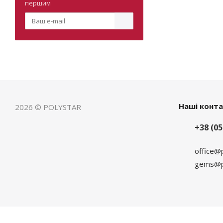
першим
Наші конт
2026 © POLYSTAR
+38 (05
office@
gems@po