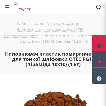
Головна
-
Каталог
-
Галтувальне обладнання
-
Наповнювачі, пасти, компаунди, шампуні OTEC
-
Наповнювачі пластикові
-
Наповнювач пластик помаранчевий для
тонкої шліфовки OTEC РG10 (піраміда 10х10) (1 кг)
0
Наповнювач пластик помаранчевий
для тонкої шліфовки OTEC РG10
0
(піраміда 10х10) (1 кг)
0