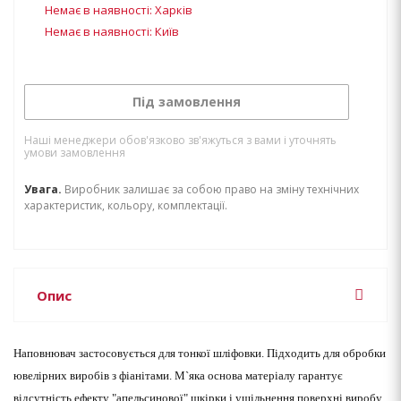
Немає в наявності: Харків
Немає в наявності: Київ
Під замовлення
Наші менеджери обов'язково зв'яжуться з вами і уточнять
умови замовлення
Увага.
Виробник залишає за собою право на зміну технічних
характеристик, кольору, комплектації.
Опис
Наповнювач застосовується для тонкої шліфовки. Підходить для обробки
ювелірних виробів з фіанітами. М`яка основа матеріалу гарантує
відсутність ефекту "апельсинової" шкірки і ущільнення поверхні виробу.