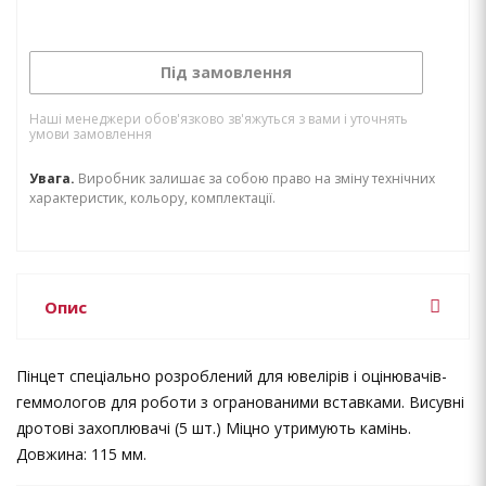
Під замовлення
Наші менеджери обов'язково зв'яжуться з вами і уточнять
умови замовлення
Увага.
Виробник залишає за собою право на зміну технічних
характеристик, кольору, комплектації.
Опис
Пінцет спеціально розроблений для ювелірів і оцінювачів-
геммологов для роботи з огранованими вставками. Висувні
дротові захоплювачі (5 шт.) Міцно утримують камінь.
Довжина: 115 мм.