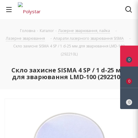
Головна
-
Каталог
-
Лазерне зварювання, пайка
-
Лазерне зварювання
-
Апарати лазерного зварювання SISMA
-
Скло захисне SISMA 4 SP / 1 d-25 мм для зварювання LMD-100
(292210L)
0
Скло захисне SISMA 4 SP / 1 d-25 мм
для зварювання LMD-100 (292210L)
0
0