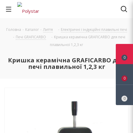
Головна
-
Каталог
-
Лиття
-
Електричні і індукційні плавильні печі
-
Печі GRAFICARBO
-
Кришка керамічна GRAFICARBO для печі
плавильної 1,2,3 кг
0
Кришка керамічна GRAFICARBO для
печі плавильної 1,2,3 кг
0
0