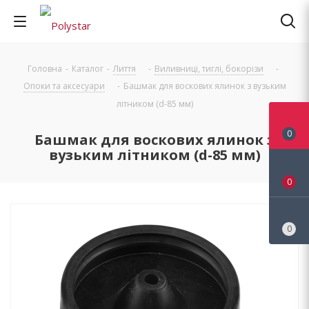
Головна
-
Каталог
-
Лиття
-
Виливниці, тиглі, бокорізи
-
Опоки та аксесуари
-
Башмак для воскових ялинок з вузьким
літником (d-85 мм)
0
Башмак для воскових ялинок з
вузьким літником (d-85 мм)
0
0