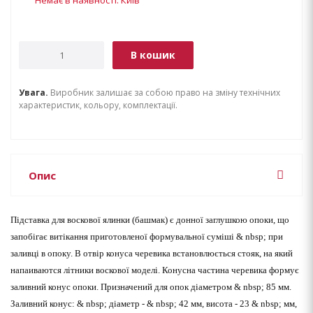
В кошик
Увага.
Виробник залишає за собою право на зміну технічних
характеристик, кольору, комплектації.
Опис
Підставка для воскової ялинки (башмак) є донної заглушкою опоки, що
запобігає витікання приготовленої формувальної суміші & nbsp; при
заливці в опоку. В отвір конуса черевика встановлюється стояк, на який
напаиваются літники воскової моделі. Конусна частина черевика формує
заливний конус опоки. Призначений для опок діаметром & nbsp; 85 мм.
Заливний конус:
& nbsp; діаметр - & nbsp; 42 мм, висота - 23 & nbsp; мм,