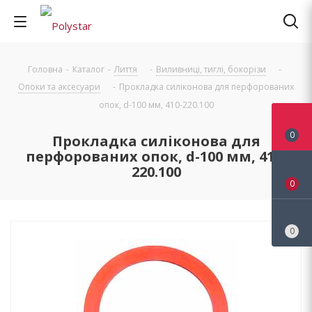
Головна
-
Каталог
-
Лиття
-
Виливниці, тиглі, бокорізи
-
Опоки та аксесуари
-
Прокладка силіконова для перфорованих
опок, d-100 мм, 410-220.100
0
Прокладка силіконова для
перфорованих опок, d-100 мм, 410-
220.100
0
0