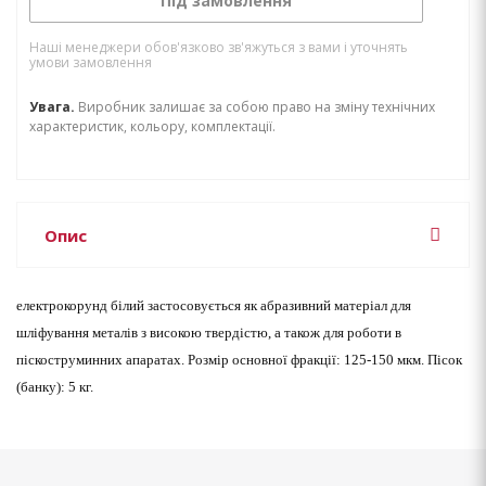
Під замовлення
Наші менеджери обов'язково зв'яжуться з вами і уточнять
умови замовлення
Увага.
Виробник залишає за собою право на зміну технічних
характеристик, кольору, комплектації.
Опис
електрокорунд білий застосовується як абразивний матеріал для
шліфування металів з високою твердістю, а також для роботи в
піскоструминних апаратах.
Розмір основної фракції: 125-150 мкм.
Пісок
(банку):
5 кг.