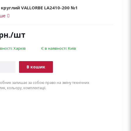
 круглий VALLORBE LА2410-200 №1
іше
рн.
/шт
вності: Харків
Є в наявності: Київ
В кошик
обник залишає за собою право на зміну технічних
ик, кольору, комплектації.