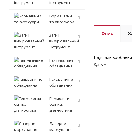
інструмент
Бормашини
та аксесуари
Опис
Х
Ваги і
вимірювальний
інструмент
Надфиль зроблений 
Галтувальне
3,5 мм.
обладнання
Гальванічне
обладнання
Геммология,
оцінка,
діагностика
Лазерне
маркування,