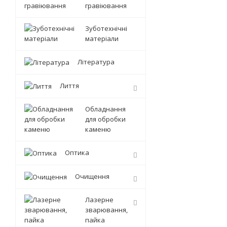
гравіювання
Зуботехнічні
матеріали
Література
Лиття
Обладнання
для обробки
каменю
Оптика
Очищення
Лазерне
зварювання,
пайка