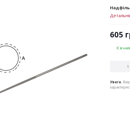
Надфіль
Детальн
605
г
Є в ная
Увага.
Вир
характерист