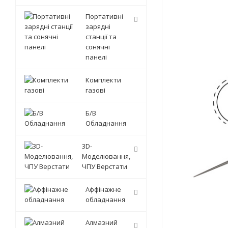
Портативні
зарядні
станції та
сонячні
панелі
Комплекти
газові
Б/В
Обладнання
3D-
Моделювання,
ЧПУ Верстати
Аффінажне
обладнання
Алмазний