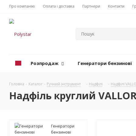
Про компанію
Оплата і доставка
Партнери
Контакти
Г
Розпродаж
Генератори бензинові
Головна
-
Каталог
-
Ручний інструмент
-
Надфілі
-
Надфілі VALL
Надфіль круглий VALLOR
Генератори
бензинові