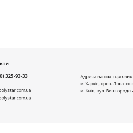
акти
0) 325-93-33
Адреси наших торгових 
м. Харків, пров. Лопатин
polystar.com.ua
м. Київ, вул. Вишгородсь
lystar.com.ua