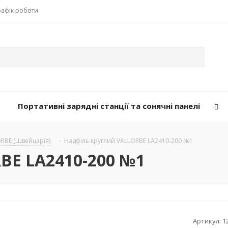
рафік роботи
Портативні зарядні станції та сонячні панелі
ORBE (Швейцарія)
-
Надфіль круглий VALLORBE LА2410-200 №1
BE LА2410-200 №1
Артикул:
1