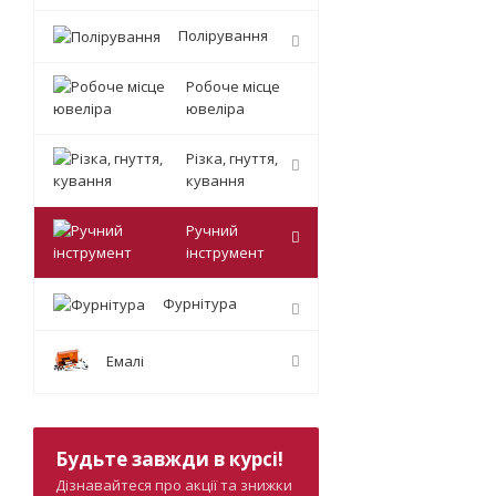
Полірування
Робоче місце
ювеліра
Різка, гнуття,
кування
Ручний
інструмент
Фурнітура
Емалі
Будьте завжди в курсі!
Дізнавайтеся про акції та знижки