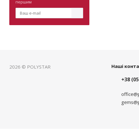
першим
Наші конт
2026 © POLYSTAR
+38 (05
office@
gems@po