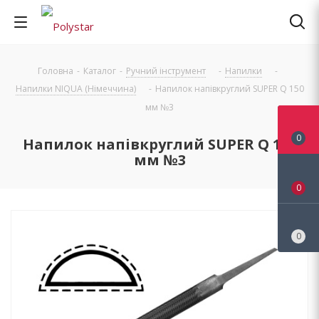
Головна
-
Каталог
-
Ручний інструмент
-
Напилки
-
Напилки NIQUA (Німеччина)
-
Напилок напівкруглий SUPER Q 150
мм №3
0
Напилок напівкруглий SUPER Q 150
мм №3
0
0