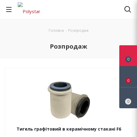
Головна
-
Розпродаж
Розпродаж
0
0
0
Тигель графітовий в керамічному стакані F6