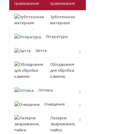
гравіювання
Зуботехнічні
матеріали
Література
Лиття
Обладнання
для обробки
каменю
Оптика
Очищення
Лазерне
зварювання,
пайка