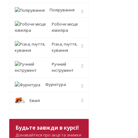
Полірування
Робоче місце
ювеліра
Різка, гнуття,
кування
Ручний
інструмент
Фурнітура
Емалі
Будьте завжди в курсі!
Дізнавайтеся про акції та знижки