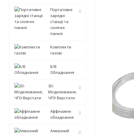
Портативні
зарядні
станції та
сонячні
панелі
Комплекти
газові
Б/В
Обладнання
3D-
Моделювання,
ЧПУ Верстати
Аффінажне
обладнання
Алмазний