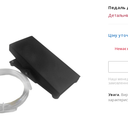
Педаль 
Детальн
Ціну уто
Немає 
Наші менед
замовленн
Увага.
Вир
характерист