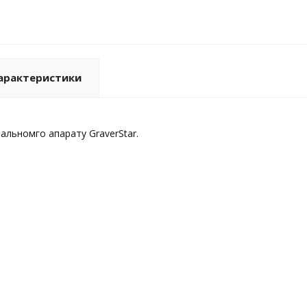
арактеристики
альномго апарату GraverStar.