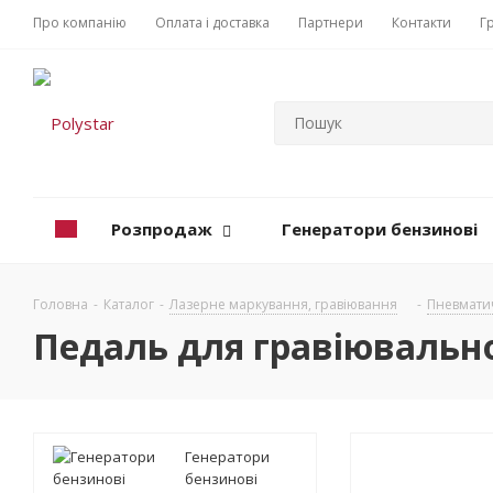
Про компанію
Оплата і доставка
Партнери
Контакти
Г
Розпродаж
Генератори бензинові
Головна
-
Каталог
-
Лазерне маркування, гравіювання
-
Пневматич
Педаль для гравіювальн
Генератори
бензинові