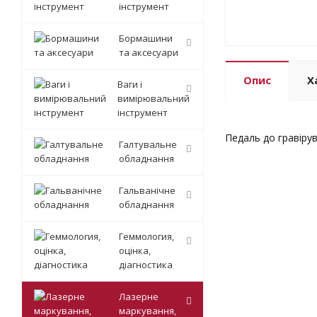
інструмент
Бормашини
та аксесуари
Опис
Х
Ваги і
вимірювальний
інструмент
Педаль до гравірув
Галтувальне
обладнання
Гальванічне
обладнання
Геммология,
оцінка,
діагностика
Лазерне
маркування,