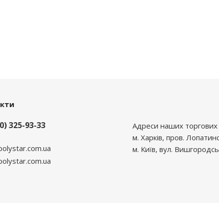
акти
0) 325-93-33
Адреси наших торгових 
м. Харків, пров. Лопатин
polystar.com.ua
м. Київ, вул. Вишгородсь
lystar.com.ua