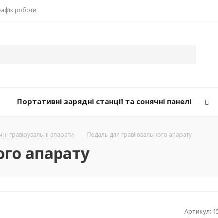
рафік роботи
Портативні зарядні станції та сонячні панелі
ні гравірувальні апарати
-
Педаль для гравіювального апарату
ого апарату
Артикул:
1