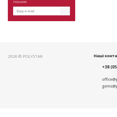
першим
Наші конт
2026 © POLYSTAR
+38 (05
office@
gems@po