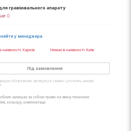
для гравіювального апарату
іше
чняйте у менеджера
в наявності: Харків
Немає в наявності: Київ
Під замовлення
жери обов'язково зв'яжуться з вами і уточнять умови
я
обник залишає за собою право на зміну технічних
ик, кольору, комплектації.