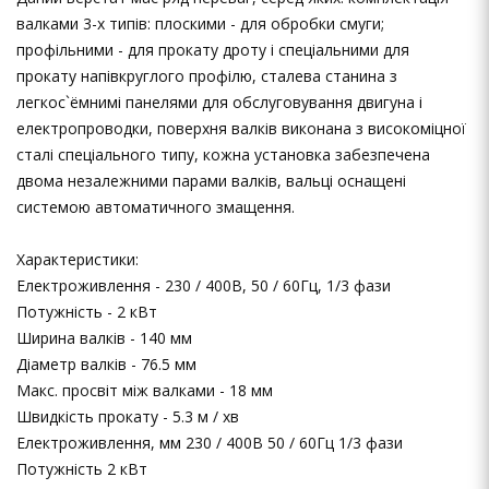
валками 3-х типів: плоскими - для обробки смуги;
профільними - для прокату дроту і спеціальними для
прокату напівкруглого профілю, сталева станина з
легкос`ёмнимі панелями для обслуговування двигуна і
електропроводки, поверхня валків виконана з високоміцної
сталі спеціального типу, кожна установка забезпечена
двома незалежними парами валків, вальці оснащені
системою автоматичного змащення.
Характеристики:
Електроживлення - 230 / 400В, 50 / 60Гц, 1/3 фази
Потужність - 2 кВт
Ширина валків - 140 мм
Діаметр валків - 76.5 мм
Макс. просвіт між валками - 18 мм
Швидкість прокату - 5.3 м / хв
Електроживлення, мм 230 / 400В 50 / 60Гц 1/3 фази
Потужність 2 кВт