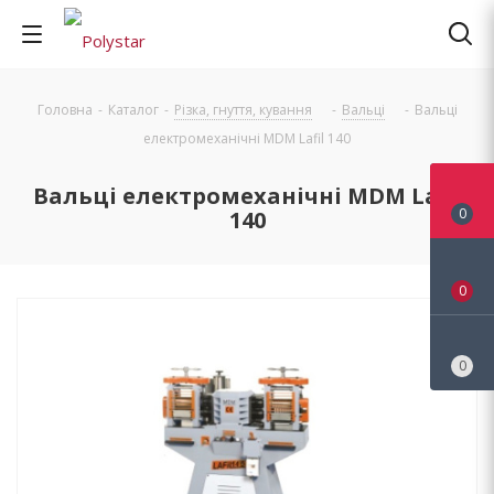
Головна
-
Каталог
-
Різка, гнуття, кування
-
Вальці
-
Вальці
електромеханічні MDM Lafil 140
Вальці електромеханічні MDM Lafil
0
140
0
0