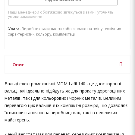
Наші менеджери обов'язково зв'яжуться з вами і уточнять
умови замовлення
Увага.
Виробник залишає за собою право на зміну технічних
характеристик, кольору, комплектації.
Опис
Вальці електромеханічні MDM Lafil 140 - це двосторонні
вальці, які ідеально підійдуть як для прокату дорогоцінних
металів, так і для кольорових і чорних металів. Великим
перевагою цих вальців є їх компактні розміри, що дозволяє
їх використання як на виробництвах, так і в невеликих
майстерень.
Даний верстат має ряд переваг, серед яких: комплектація