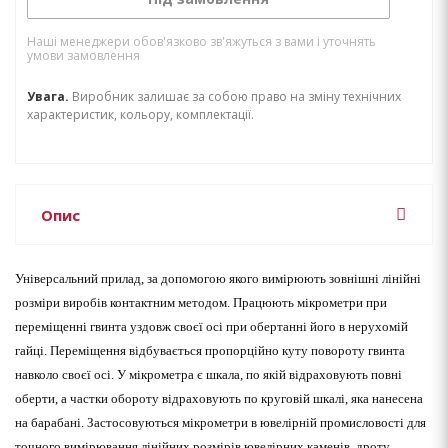
Наші менеджери обов'язково зв'яжуться з вами і уточнять
умови замовлення
Увага.
Виробник залишає за собою право на зміну технічних
характеристик, кольору, комплектації.
Опис
Універсальний прилад, за допомогою якого вимірюють зовнішні лінійні
розміри виробів контактним методом. Працюють мікрометри при
переміщенні гвинта уздовж своєї осі при обертанні його в нерухомій
гайці. Переміщення відбувається пропорційно куту повороту гвинта
навколо своєї осі. У мікрометра є шкала, по якій відраховують повні
оберти, а частки обороту відраховують по круговій шкалі, яка нанесена
на барабані. Застосовуються мікрометри в ювелірній промисловості для
точного вимірювання лінійних розмірів ювелірних каменів, дроту,